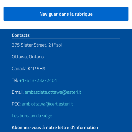
Naviguer dans la rubrique
Section de pied de page
Contacts
275 Slater Street, 21°sol
Ottawa, Ontario
Canada K1P 5H9
Tél:
+1-613-232-2401
Email:
ambasciata.ottawa@esteri.it
PEC:
amb.ottawa@cert.esteri.it
Les bureaux du siège
Abonnez-vous à notre lettre d’information