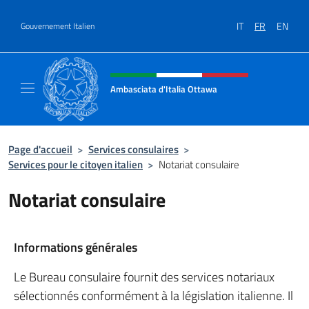
Aller au contenu
IT
FR
EN
Gouvernement Italien
Site Web, social et en-tête de m
Ambasciata d'Italia Ottawa
Il sito ufficiale dell'Ambasciata d'Italia Ott
Page d'accueil
>
Services consulaires
>
Services pour le citoyen italien
>
Notariat consulaire
Notariat consulaire
Informations générales
Le Bureau consulaire fournit des services notariaux
sélectionnés conformément à la législation italienne. Il