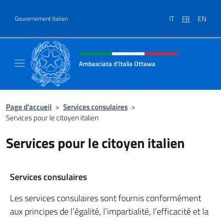
Aller au contenu
IT
FR
EN
Gouvernement Italien
Site Web, social et en-tête de m
Ambasciata d'Italia Ottawa
Il sito ufficiale dell'Ambasciata d'Italia Ott
Page d'accueil
>
Services consulaires
>
Services pour le citoyen italien
Services pour le citoyen italien
Services consulaires
Les services consulaires sont fournis conformément
aux principes de l’égalité, l’impartialité, l’efficacité et la