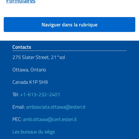
Formulaires
Naviguer dans la rubrique
Section de pied de page
Contacts
275 Slater Street, 21°sol
Ottawa, Ontario
Canada K1P 5H9
Tél:
+1-613-232-2401
Email:
ambasciata.ottawa@esteri.it
PEC:
amb.ottawa@cert.esteri.it
Les bureaux du siège