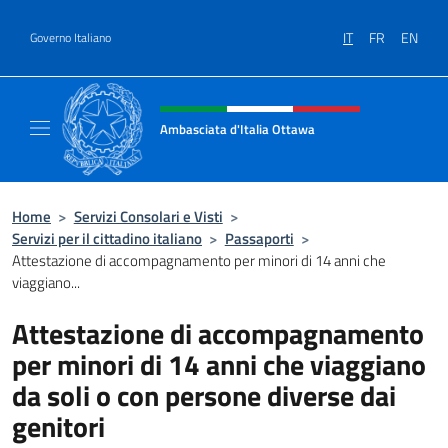
Salta al contenuto
IT
FR
EN
Governo Italiano
Intestazione sito, social e menù
Ambasciata d'Italia Ottawa
Il sito ufficiale dell'Ambasciata d'Italia Ott
Home
>
Servizi Consolari e Visti
>
Servizi per il cittadino italiano
>
Passaporti
>
Attestazione di accompagnamento per minori di 14 anni che
viaggiano...
Attestazione di accompagnamento
per minori di 14 anni che viaggiano
da soli o con persone diverse dai
genitori