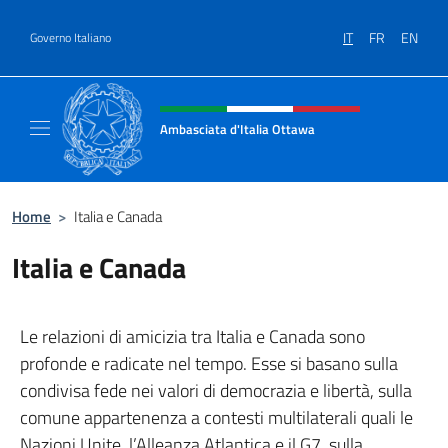
Salta al contenuto
IT
FR
EN
Governo Italiano
Intestazione sito, social e menù
Ambasciata d'Italia Ottawa
Il sito ufficiale dell'Ambasciata d'Italia Ott
Home
>
Italia e Canada
Italia e Canada
Le relazioni di amicizia tra Italia e Canada sono
profonde e radicate nel tempo. Esse si basano sulla
condivisa fede nei valori di democrazia e libertà, sulla
comune appartenenza a contesti multilaterali quali le
Nazioni Unite, l’Alleanza Atlantica e il G7, sulla