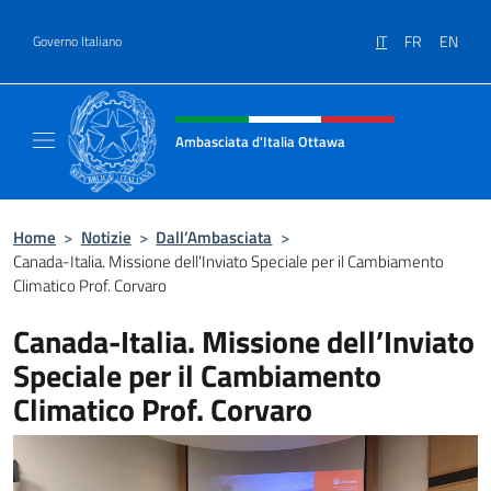
Salta al contenuto
IT
FR
EN
Governo Italiano
Intestazione sito, social e menù
Ambasciata d'Italia Ottawa
Il sito ufficiale dell'Ambasciata d'Italia Ott
Home
>
Notizie
>
Dall’Ambasciata
>
Canada-Italia. Missione dell’Inviato Speciale per il Cambiamento
Climatico Prof. Corvaro
Canada-Italia. Missione dell’Inviato
Speciale per il Cambiamento
Climatico Prof. Corvaro