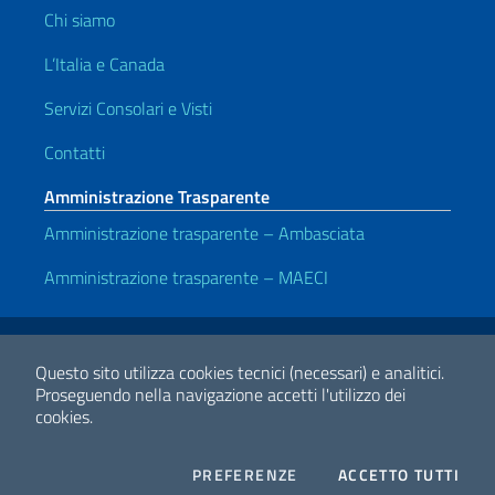
Chi siamo
L’Italia e Canada
Servizi Consolari e Visti
Contatti
Amministrazione Trasparente
Amministrazione trasparente – Ambasciata
Amministrazione trasparente – MAECI
Link Utili
Note legali
Privacy e cookie policy
Dichiarazione di Accessibilità
Questo sito utilizza cookies tecnici (necessari) e analitici.
Proseguendo nella navigazione accetti l'utilizzo dei
cookies.
2026 Copyright Ministero degli Affari Esteri e della Cooperazione
Internazionale
COOKIES
I CO
PREFERENZE
ACCETTO TUTTI