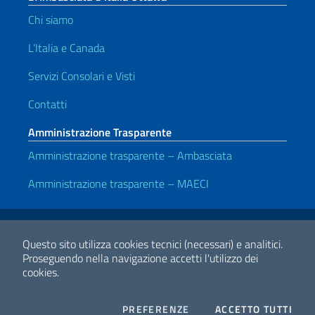
Chi siamo
L’Italia e Canada
Servizi Consolari e Visti
Contatti
Amministrazione Trasparente
Amministrazione trasparente – Ambasciata
Amministrazione trasparente – MAECI
Link Utili
Note legali
Privacy e cookie policy
Dichiarazione di Accessibilità
Questo sito utilizza cookies tecnici (necessari) e analitici.
Proseguendo nella navigazione accetti l'utilizzo dei
cookies.
2026 Copyright Ministero degli Affari Esteri e della Cooperazione
Internazionale
COOKIES
I CO
PREFERENZE
ACCETTO TUTTI