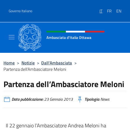
Salta al contenuto
IT
FR
EN
Governo Italiano
Intestazione sito, social e menù
Ambasciata d'Italia Ottawa
Il sito ufficiale dell'Ambasciata d'Italia Ott
Home
>
Notizie
>
Dall’Ambasciata
>
Partenza dell’Ambasciatore Meloni
Partenza dell’Ambasciatore Meloni
Data pubblicazione:
23 Gennaio 2013
Tipologia:
News
Il 22 gennaio l’Ambasciatore Andrea Meloni ha