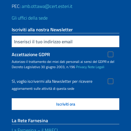
PEC:
amb.ottawa@cert.esteri.it
Gli uffici della sede
Iscriviti alla nostra Newsletter
Inserisci la tua email
Accettazione GDPR
Autorizzo il trattamento dei miei dati personali ai sensi del GDPR e del
Decreto Legislativo 30 giugno 2003, n.196
Privacy
Note Legali
Sì, voglio iscrivermi alla Newsletter per ricevere
aggiornamenti sulle attività di questa sede
La Rete Farnesina
La Farnesina – il MAECI