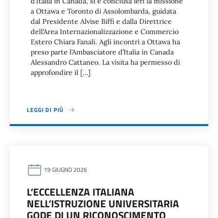
d’Italia in Canada, si è conclusa ieri la missione
a Ottawa e Toronto di Assolombarda, guidata
dal Presidente Alvise Biffi e dalla Direttrice
dell’Area Internazionalizzazione e Commercio
Estero Chiara Fanali. Agli incontri a Ottawa ha
preso parte l’Ambasciatore d’Italia in Canada
Alessandro Cattaneo. La visita ha permesso di
approfondire il […]
LEGGI DI PIÙ
19 GIUGNO 2026
L’ECCELLENZA ITALIANA
NELL’ISTRUZIONE UNIVERSITARIA
GODE DI UN RICONOSCIMENTO