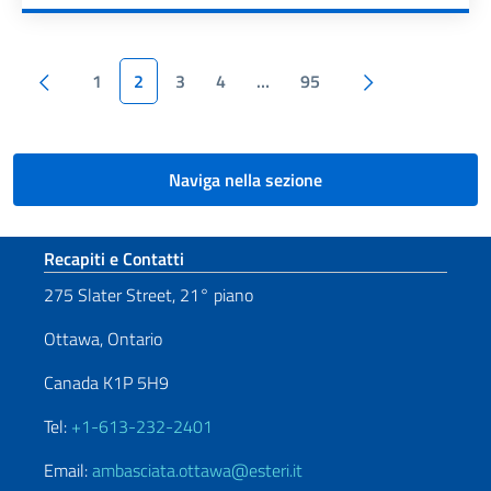
Paginazione
Pagina precedente
Pagina succes
1
2
3
4
…
95
Naviga nella sezione
Sezione footer
Recapiti e Contatti
275 Slater Street, 21° piano
Ottawa, Ontario
Canada K1P 5H9
Tel:
+1-613-232-2401
Email:
ambasciata.ottawa@esteri.it