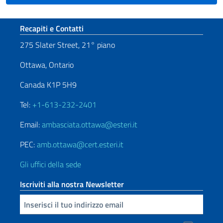
Sezione footer
Recapiti e Contatti
275 Slater Street, 21° piano
Ottawa, Ontario
Canada K1P 5H9
Tel:
+1-613-232-2401
Email:
ambasciata.ottawa@esteri.it
PEC:
amb.ottawa@cert.esteri.it
Gli uffici della sede
Iscriviti alla nostra Newsletter
Inserisci la tua email