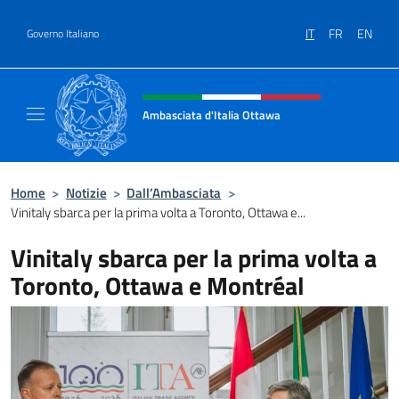
Salta al contenuto
IT
FR
EN
Governo Italiano
Intestazione sito, social e menù
Ambasciata d'Italia Ottawa
Il sito ufficiale dell'Ambasciata d'Italia Ott
Home
>
Notizie
>
Dall’Ambasciata
>
Vinitaly sbarca per la prima volta a Toronto, Ottawa e...
Vinitaly sbarca per la prima volta a
Toronto, Ottawa e Montréal