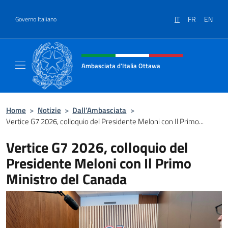
Salta al contenuto
IT
FR
EN
Governo Italiano
Intestazione sito, social e menù
Ambasciata d'Italia Ottawa
Il sito ufficiale dell'Ambasciata d'Italia Ott
Home
>
Notizie
>
Dall’Ambasciata
>
Vertice G7 2026, colloquio del Presidente Meloni con Il Primo...
Vertice G7 2026, colloquio del
Presidente Meloni con Il Primo
Ministro del Canada