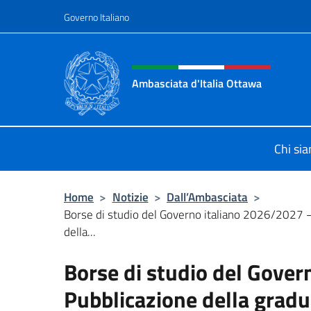
Salta al contenuto
Governo Italiano
Intestazione sito, social 
Ambasciata d'Italia Ottawa
Il sito ufficiale dell'Ambasciata d'I
Chi si
Home
>
Notizie
>
Dall’Ambasciata
>
Borse di studio del Governo italiano 2026/2027 
della...
Borse di studio del Gove
Pubblicazione della gradua