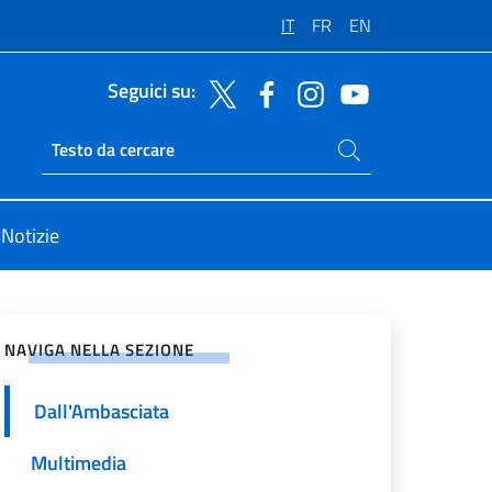
IT
FR
EN
Seguici su:
Cerca nel sito
Ricerca sito live
Notizie
vidi sui Social Network
NAVIGA NELLA SEZIONE
Dall'Ambasciata
Multimedia