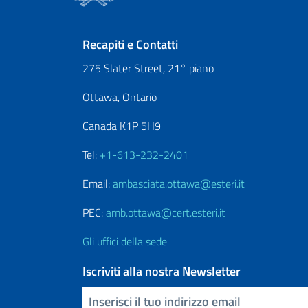
Sezione footer
Recapiti e Contatti
275 Slater Street, 21° piano
Ottawa, Ontario
Canada K1P 5H9
Tel:
+1-613-232-2401
Email:
ambasciata.ottawa@esteri.it
PEC:
amb.ottawa@cert.esteri.it
Gli uffici della sede
Iscriviti alla nostra Newsletter
Inserisci la tua email