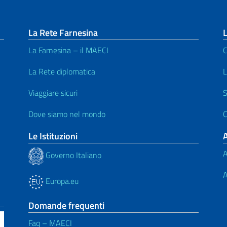
La Rete Farnesina
L
La Farnesina – il MAECI
C
La Rete diplomatica
L
Viaggiare sicuri
S
Dove siamo nel mondo
C
Le Istituzioni
A
Governo Italiano
A
Europa.eu
Domande frequenti
Faq – MAECI