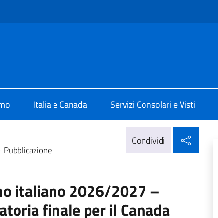
e menù
talia Ottawa
amo
Italia e Canada
Servizi Consolari e Visti
Condi
Condividi
– Pubblicazione
rno italiano 2026/2027 –
toria finale per il Canada