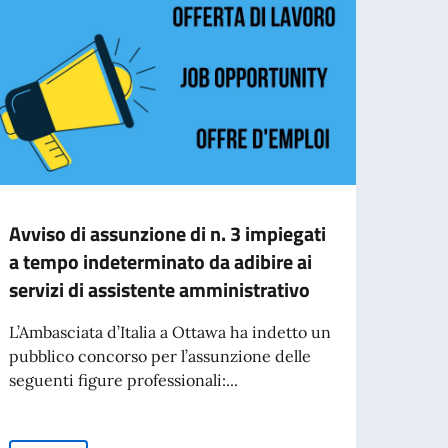
Avviso di assunzione di n. 3 impiegati
L’Ame
a tempo indeterminato da adibire ai
vers
servizi di assistente amministrativo
La Na
“Amer
L’Ambasciata d’Italia a Ottawa ha indetto un
dell’e
pubblico concorso per l’assunzione delle
seguenti figure professionali:...
Leg