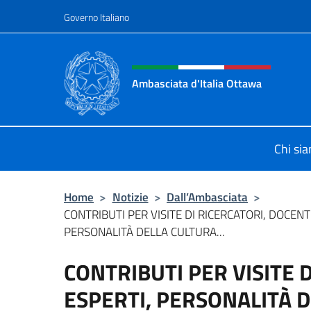
Salta al contenuto
Governo Italiano
Intestazione sito, social 
Ambasciata d'Italia Ottawa
Il sito ufficiale dell'Ambasciata d'I
Chi si
Home
>
Notizie
>
Dall’Ambasciata
>
CONTRIBUTI PER VISITE DI RICERCATORI, DOCENTI
PERSONALITÀ DELLA CULTURA...
CONTRIBUTI PER VISITE D
ESPERTI, PERSONALITÀ 