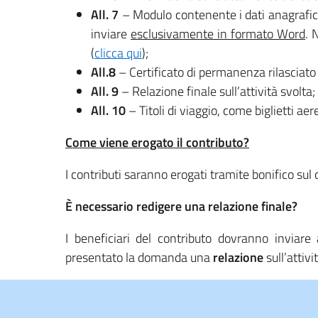
All. 7
– Modulo contenente i dati anagrafici
inviare
esclusivamente in formato Word
. 
(
clicca qui
);
All.8
– Certificato di permanenza rilasciato 
All. 9
– Relazione finale sull’attività svolta;
All. 10
– Titoli di viaggio, come biglietti aer
Come viene erogato il contributo?
I contributi saranno erogati tramite bonifico sul 
È necessario redigere una relazione finale?
I beneficiari del contributo dovranno inviare 
presentato la domanda una
relazione
sull’attiv