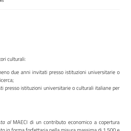
ws
ri culturali:
lmeno due anni invitati presso istituzioni universitarie o
ricerca;
ati presso istituzioni universitarie o culturali italiane per
sta al
MAECI di un contributo economico a copertura
gato in forma forfettaria nella misura massima di 1.500 e