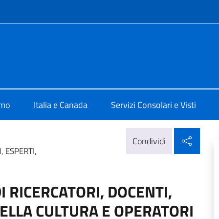
e menù
talia Ottawa
amo
Italia e Canada
Servizi Consolari e Visti
Condi
Condividi
, ESPERTI,
I RICERCATORI, DOCENTI,
DELLA CULTURA E OPERATORI