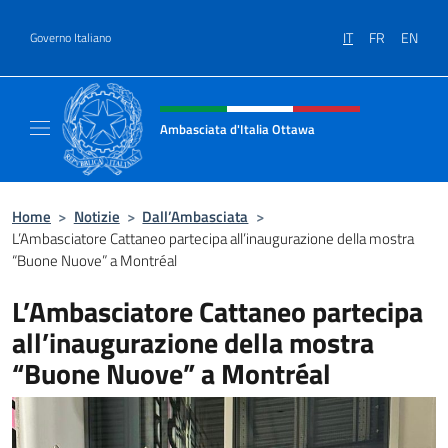
Salta al contenuto
IT
FR
EN
Governo Italiano
Intestazione sito, social e menù
Ambasciata d'Italia Ottawa
Il sito ufficiale dell'Ambasciata d'Italia Ott
Home
>
Notizie
>
Dall’Ambasciata
>
L’Ambasciatore Cattaneo partecipa all’inaugurazione della mostra
“Buone Nuove” a Montréal
L’Ambasciatore Cattaneo partecipa
all’inaugurazione della mostra
“Buone Nuove” a Montréal