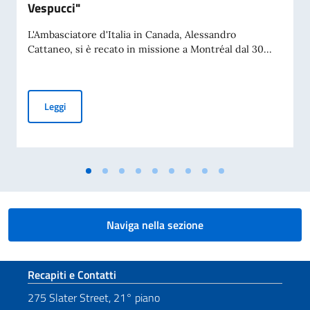
Vespucci"
L'Ambasciatore d'Italia in Canada, Alessandro
Cattaneo, si è recato in missione a Montréal dal 30...
Missione dell’Ambasciatore Alessandro Cattaneo a Montréal
Leggi
Naviga nella sezione
Sezione footer
Recapiti e Contatti
275 Slater Street, 21° piano