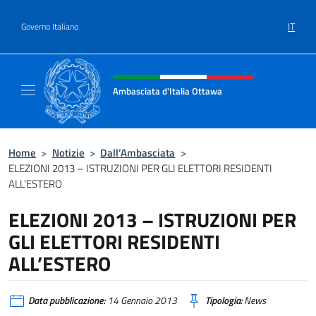
Salta al contenuto
IT
Governo Italiano
Intestazione sito, social e menù
Ambasciata d'Italia Ottawa
Il sito ufficiale dell'Ambasciata d'Italia Ott
Home
>
Notizie
>
Dall’Ambasciata
>
ELEZIONI 2013 – ISTRUZIONI PER GLI ELETTORI RESIDENTI
ALL’ESTERO
ELEZIONI 2013 – ISTRUZIONI PER
GLI ELETTORI RESIDENTI
ALL’ESTERO
Data pubblicazione:
14 Gennaio 2013
Tipologia:
News