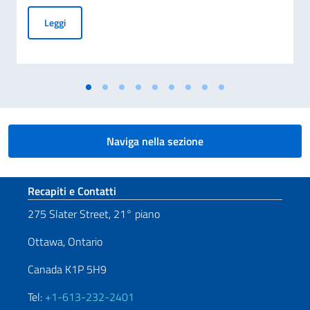
Missione dell’Ambasciatore Alessandro Cattaneo a Montréal
Leggi
Naviga nella sezione
Sezione footer
Recapiti e Contatti
275 Slater Street, 21° piano
Ottawa, Ontario
Canada K1P 5H9
Tel:
+1-613-232-2401