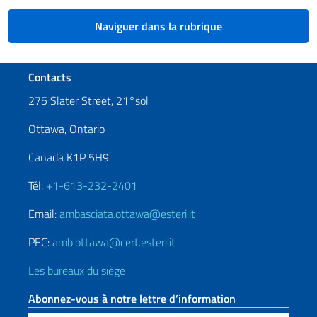
Naviguer dans la rubrique
Section de pied de page
Contacts
275 Slater Street, 21°sol
Ottawa, Ontario
Canada K1P 5H9
Tél:
+1-613-232-2401
Email:
ambasciata.ottawa@esteri.it
PEC:
amb.ottawa@cert.esteri.it
Les bureaux du siège
Abonnez-vous à notre lettre d’information