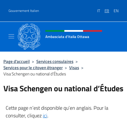
Aller au contenu
IT
FR
EN
Gouvernement Italien
Site Web, social et en-tête de m
Ambasciata d'Italia Ottawa
Il sito ufficiale dell'Ambasciata d'Italia Ott
Page d'accueil
>
Services consulaires
>
Services pour le citoyen étranger
>
Visas
>
Visa Schengen ou national d’Études
Visa Schengen ou national d’Études
Cette page n’est disponible qu’en anglais. Pour la
consulter, cliquez
ici
.