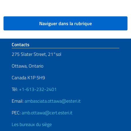
Naviguer dans la rubrique
Section de pied de page
Contacts
275 Slater Street, 21°sol
Ottawa, Ontario
Canada K1P 5H9
Tél:
+1-613-232-2401
Email:
ambasciata.ottawa@esteri.it
PEC:
amb.ottawa@cert.esteri.it
Les bureaux du siège