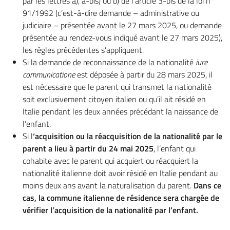
par les lettres a), a-bis) ou b) de l’article 3-bis de la loi n°
91/1992 (c’est-à-dire demande – administrative ou
judiciaire – présentée avant le 27 mars 2025, ou demande
présentée au rendez-vous indiqué avant le 27 mars 2025),
les règles précédentes s’appliquent.
Si la demande de reconnaissance de la nationalité
iure
communicatione
est déposée à partir du 28 mars 2025, il
est nécessaire que le parent qui transmet la nationalité
soit exclusivement citoyen italien ou qu’il ait résidé en
Italie pendant les deux années précédant la naissance de
l’enfant.
Si l
‘acquisition ou la réacquisition de la nationalité par le
parent a lieu à partir du 24 mai 2025
, l’enfant qui
cohabite avec le parent qui acquiert ou réacquiert la
nationalité italienne doit avoir résidé en Italie pendant au
moins deux ans avant la naturalisation du parent.
Dans ce
cas, la commune italienne de résidence sera chargée de
vérifier l’acquisition de la nationalité par l’enfant.