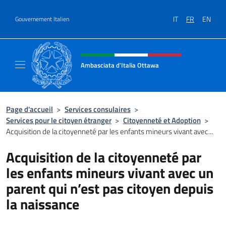
Aller au contenu
IT
FR
EN
Gouvernement Italien
Site Web, social et en-tête de m
Ambasciata d'Italia Ottawa
Il sito ufficiale dell'Ambasciata d'Italia Ott
Page d'accueil
>
Services consulaires
>
Services pour le citoyen étranger
>
Citoyenneté et Adoption
>
Acquisition de la citoyenneté par les enfants mineurs vivant avec...
Acquisition de la citoyenneté par
les enfants mineurs vivant avec un
parent qui n’est pas citoyen depuis
la naissance