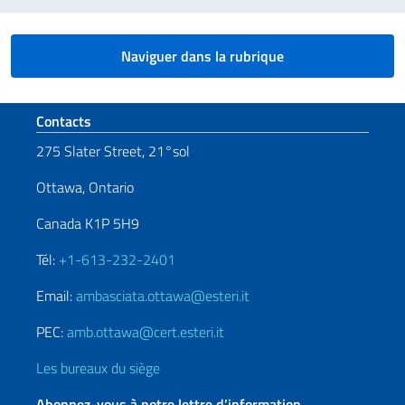
Naviguer dans la rubrique
Section de pied de page
Contacts
275 Slater Street, 21°sol
Ottawa, Ontario
Canada K1P 5H9
Tél:
+1-613-232-2401
Email:
ambasciata.ottawa@esteri.it
PEC:
amb.ottawa@cert.esteri.it
Les bureaux du siège
Abonnez-vous à notre lettre d’information