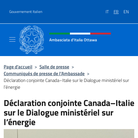
Aller au contenu
IT
FR
EN
Gouvernement Italien
Site Web, social et en-tête de m
Ambasciata d'Italia Ottawa
Il sito ufficiale dell'Ambasciata d'Italia Ott
Page d'accueil
>
Salle de presse
>
Communiqués de presse de l’Ambassade
>
Déclaration conjointe Canada–Italie sur le Dialogue ministériel sur
l’énergie
Déclaration conjointe Canada–Italie
sur le Dialogue ministériel sur
l’énergie