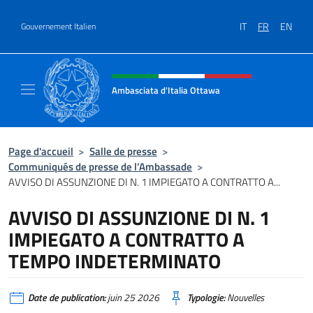
Aller au contenu
IT
FR
EN
Gouvernement Italien
Site Web, social et en-tête de m
Ambasciata d'Italia Ottawa
Il sito ufficiale dell'Ambasciata d'Italia Ott
Page d'accueil
>
Salle de presse
>
Communiqués de presse de l’Ambassade
>
AVVISO DI ASSUNZIONE DI N. 1 IMPIEGATO A CONTRATTO A...
AVVISO DI ASSUNZIONE DI N. 1
IMPIEGATO A CONTRATTO A
TEMPO INDETERMINATO
Date de publication:
juin 25 2026
Typologie:
Nouvelles