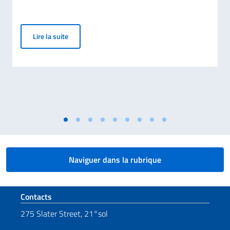
Montréal accueille la 2ᵉ édition des Journées de la 
Lire la suite
Naviguer dans la rubrique
Section de pied de page
Contacts
275 Slater Street, 21°sol