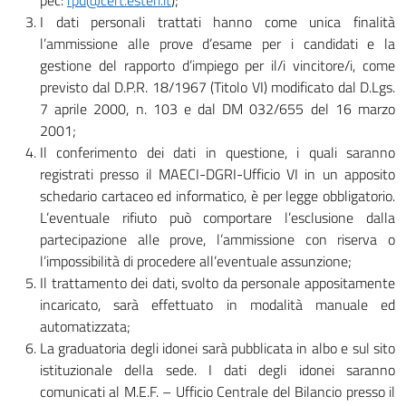
pec:
rpd@cert.esteri.it
);
I dati personali trattati hanno come unica finalità
l’ammissione alle prove d’esame per i candidati e la
gestione del rapporto d’impiego per il/i vincitore/i, come
previsto dal D.P.R. 18/1967 (Titolo VI) modificato dal D.Lgs.
7 aprile 2000, n. 103 e dal DM 032/655 del 16 marzo
2001;
Il conferimento dei dati in questione, i quali saranno
registrati presso il MAECI-DGRI-Ufficio VI in un apposito
schedario cartaceo ed informatico, è per legge obbligatorio.
L’eventuale rifiuto può comportare l’esclusione dalla
partecipazione alle prove, l’ammissione con riserva o
l’impossibilità di procedere all’eventuale assunzione;
Il trattamento dei dati, svolto da personale appositamente
incaricato, sarà effettuato in modalità manuale ed
automatizzata;
La graduatoria degli idonei sarà pubblicata in albo e sul sito
istituzionale della sede. I dati degli idonei saranno
comunicati al M.E.F. – Ufficio Centrale del Bilancio presso il