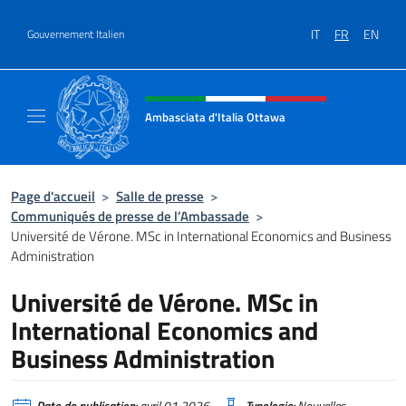
Aller au contenu
IT
FR
EN
Gouvernement Italien
Site Web, social et en-tête de m
Ambasciata d'Italia Ottawa
Il sito ufficiale dell'Ambasciata d'Italia Ott
Page d'accueil
>
Salle de presse
>
Communiqués de presse de l’Ambassade
>
Université de Vérone. MSc in International Economics and Business
Administration
Université de Vérone. MSc in
International Economics and
Business Administration