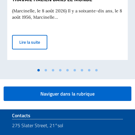
(Marcinelle, le 8 août 2026) Il y a soixante-dix ans, le 8
août 1956, Marcinelle...
MESSAGE DU VICE-PRÉSIDENT DU CONSEIL DES MIN
Lire la suite
Naviguer dans la rubrique
Section de pied de page
Contacts
275 Slater Street, 21°sol