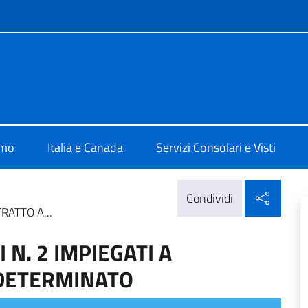
e menù
talia Ottawa
amo
Italia e Canada
Servizi Consolari e Visti
Condi
Condividi
RATTO A...
 N. 2 IMPIEGATI A
DETERMINATO