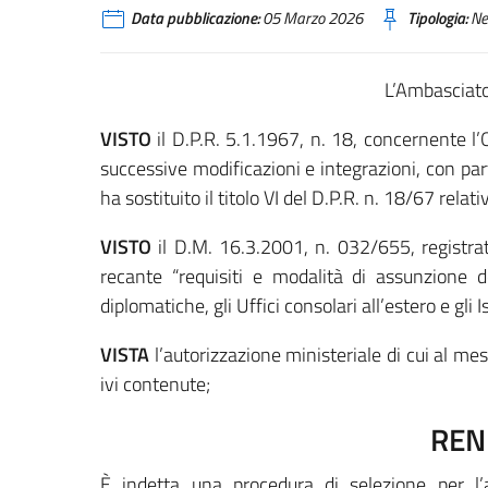
Data pubblicazione:
05 Marzo 2026
Tipologia:
Ne
L’Ambasciato
VISTO
il D.P.R. 5.1.1967, n. 18, concernente l’
successive modificazioni e integrazioni, con par
ha sostituito il titolo VI del D.P.R. n. 18/67 relati
VISTO
il D.M. 16.3.2001, n. 032/655, registrat
recante “requisiti e modalità di assunzione 
diplomatiche, gli Uffici consolari all’estero e gli Is
VISTA
l’autorizzazione ministeriale di cui al 
ivi contenute;
REN
È indetta una procedura di selezione per l