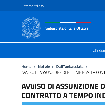
Salta al contenuto
Governo Italiano
Intestazione sito, social 
Ambasciata d'Italia Ottawa
Il sito ufficiale dell'Ambasciata d'I
Chi si
Home
>
Notizie
>
Dall’Ambasciata
>
AVVISO DI ASSUNZIONE DI N. 2 IMPIEGATI A CONT
AVVISO DI ASSUNZIONE DI
CONTRATTO A TEMPO IN